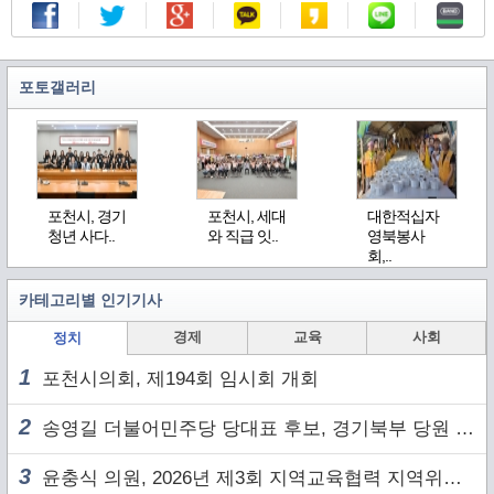
포토갤러리
포천시, 경기
포천시, 세대
대한적십자
청년 사다..
와 직급 잇..
영북봉사
회,..
카테고리별 인기기사
경제
교육
사회
정치
1
포천시의회, 제194회 임시회 개회
2
송영길 더불어민주당 당대표 후보, 경기북부 당원 및 2030 세대와 ‘소통 행보’
3
윤충식 의원, 2026년 제3회 지역교육협력 지역위원회 주재