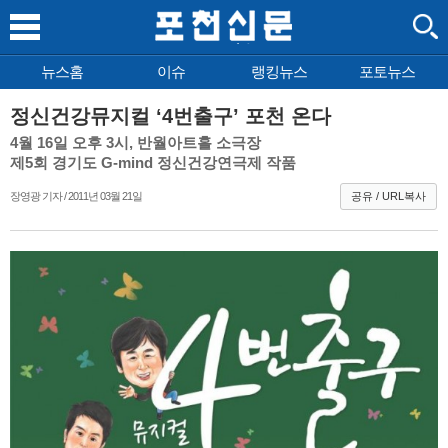
뉴스홈
이슈
랭킹뉴스
포토뉴스
정신건강뮤지컬 ‘4번출구’ 포천 온다
4월 16일 오후 3시, 반월아트홀 소극장
제5회 경기도 G-mind 정신건강연극제 작품
장영광 기자 / 2011년 03월 21일
공유 / URL복사