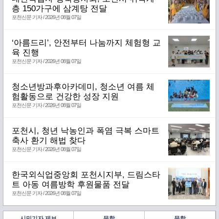
층 150가구에 삼계탕 전달
포천신문 기자 / 2026년 08월 07일
‘아름드리’, 안전부터 나눔까지 체험형 교
육 진행
포천신문 기자 / 2026년 08월 07일
청소년방과후아카데미, 청소년 여름 체
험활동으로 건강한 성장 지원
포천신문 기자 / 2026년 08월 07일
포천시, 청년 낙농인과 폭염 극복 스마트
축사 환기 해법 찾다
포천신문 기자 / 2026년 08월 07일
한국외식업중앙회 포천시지부, 드림스타
트 아동 여름방학 후원물품 전달
포천신문 기자 / 2026년 08월 07일
시민기자 제보
문학
문학